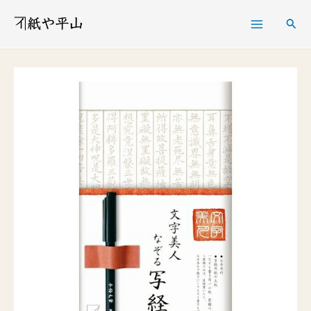
内
検
容
索
を
文
ス
字
キ
美
ッ
人
プ
な
ぞ
る
写
経
セ