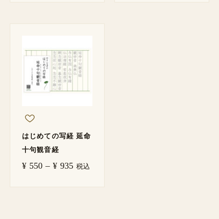
価
格
帯:
¥ 550
–
¥ 935
はじめての写経 延命
十句観音経
¥
550
–
¥
935
税込