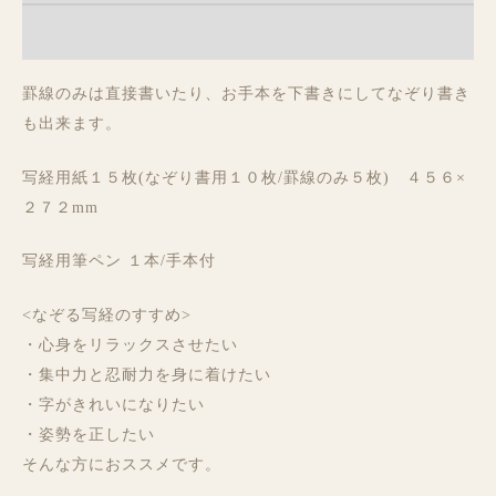
レビュー (0)
罫線のみは直接書いたり、お手本を下書きにしてなぞり書き
も出来ます。
写経用紙１５枚(なぞり書用１０枚/罫線のみ５枚) ４５６×
２７２mm
写経用筆ペン １本/手本付
<なぞる写経のすすめ>
・心身をリラックスさせたい
・集中力と忍耐力を身に着けたい
・字がきれいになりたい
・姿勢を正したい
そんな方におススメです。