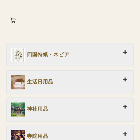
四国特紙・ネピア
生活日用品
神社用品
寺院用品