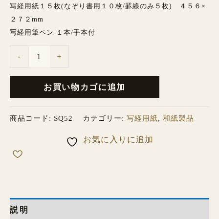
写経用紙１５枚(なぞり書用１０枚/罫線のみ５枚) ４５６×
２７２mm
写経用筆ペン １本/手本付
-
+
お買い物カゴに追加
商品コード:
SQ52
カテゴリー:
写経用紙
,
和紙製品
お気に入りに追加
説明