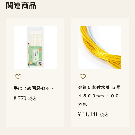
関連商品
金銀５本付水引 ５尺
手はじめ写経セット
１５００mm １００
¥
770
税込
本包
¥
11,141
税込