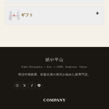
ギフト
紙や平山
Kami-Hirayama — Est. c.1895, Asakusa, Tokyo
明治中期創業、松阪出身の初代が始めた紙専門店。
COMPANY