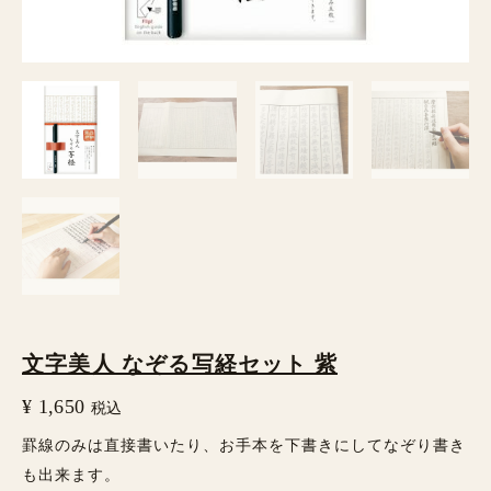
ッ
ト
紫
個
文字美人 なぞる写経セット 紫
¥
1,650
税込
罫線のみは直接書いたり、お手本を下書きにしてなぞり書き
も出来ます。