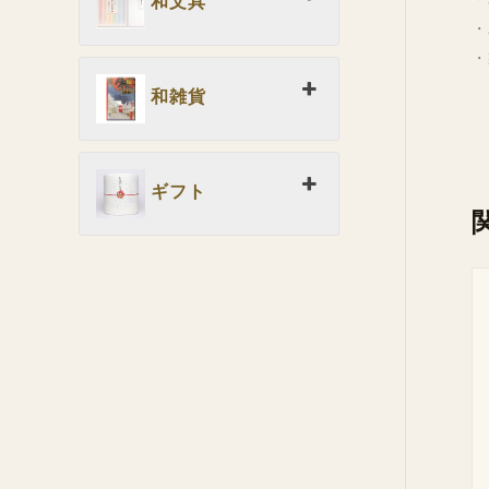
和文具
・
・
和雑貨
ギフト