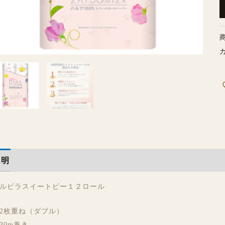
ク
説明
レビュー (0)
ルビラスイートピー１２ロール
2枚重ね（ダブル）
30m巻き