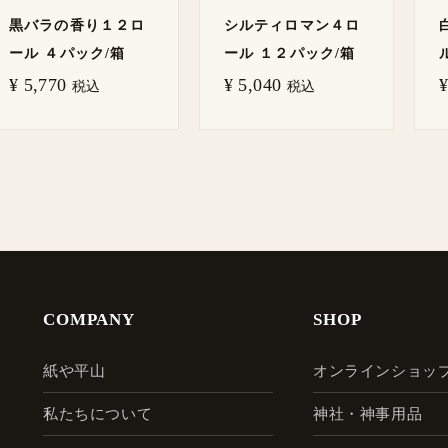
黒バラの香り１２ロ
シルティロマン４ロ
ール ４パック/箱
ール １２パック/箱
¥
5,770
¥
5,040
¥
税込
税込
COMPANY
SHOP
紙や平山
オンラインショッ
私たちについて
神社・神事用品