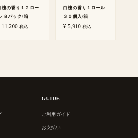
白檀の香り１２ロー
白檀の香り１ロール
ル ８パック/箱
３０個入/箱
11,200
¥
5,910
税込
税込
GUIDE
プ
ご利用ガイド
お支払い