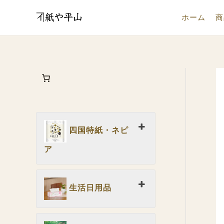
内
ホーム
商
容
を
ス
キ
ッ
プ
四国特紙・ネピ
ア
生活日用品