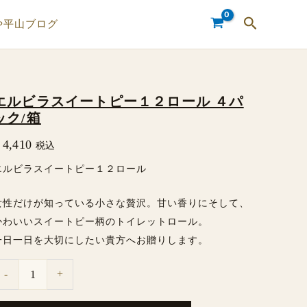
検
や平山ブログ
索
エルビラスイートピー１２ロール ４パ
エ
ック/箱
ル
4,410
税込
ビ
ラ
エルビラスイートピー１２ロール
ス
女性だけが知っている小さな贅沢。甘い香りにそして、
イ
かわいいスイートピー柄のトイレットロール。
ー
一日一日を大切にしたい貴方へお贈りします。
ト
-
+
ピ
ー