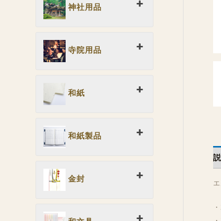
神社用品
寺院用品
和紙
和紙製品
金封
エ
・
・