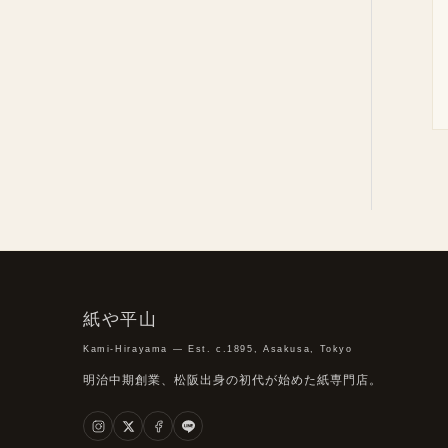
紙や平山
Kami-Hirayama — Est. c.1895, Asakusa, Tokyo
明治中期創業、松阪出身の初代が始めた紙専門店。