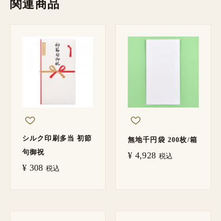
関連商品
シルク印刷多当 初節
無地千円袋 200枚/箱
句御祝
¥
4,928
税込
¥
308
税込