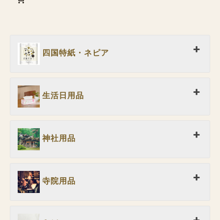
四国特紙・ネピア
生活日用品
神社用品
寺院用品