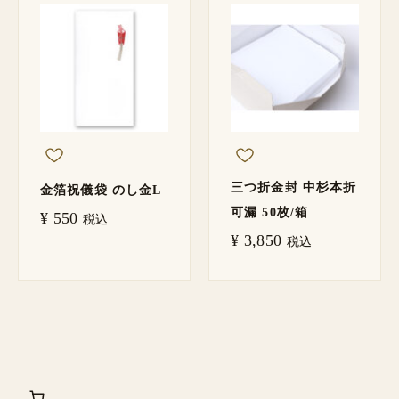
三つ折金封 中杉本折
金箔祝儀袋 のし金L
可漏 50枚/箱
¥
550
税込
¥
3,850
税込