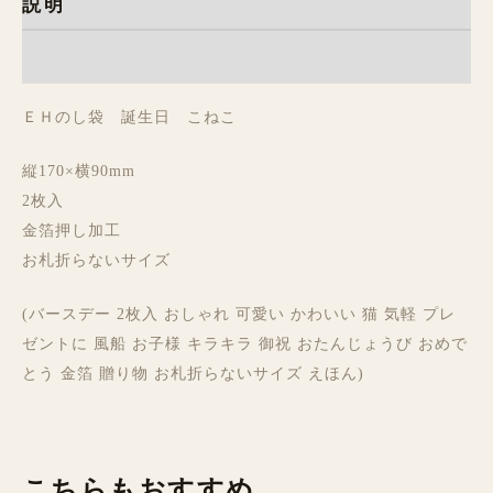
説明
レビュー (0)
ＥＨのし袋 誕生日 こねこ
縦170×横90mm
2枚入
金箔押し加工
お札折らないサイズ
(バースデー 2枚入 おしゃれ 可愛い かわいい 猫 気軽 プレ
ゼントに 風船 お子様 キラキラ 御祝 おたんじょうび おめで
とう 金箔 贈り物 お札折らないサイズ えほん)
こちらもおすすめ…