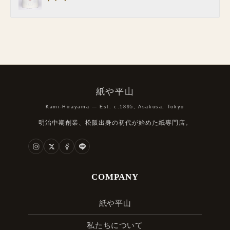
紙や平山
Kami-Hirayama — Est. c.1895, Asakusa, Tokyo
明治中期創業、松阪出身の初代が始めた紙専門店。
COMPANY
紙や平山
私たちについて