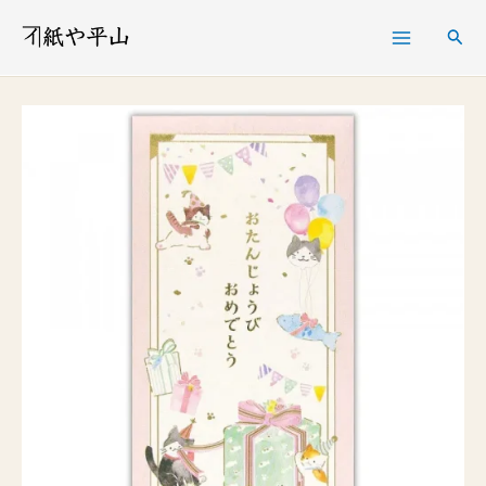
内
検
容
索
を
Ｅ
ス
Ｈ
キ
の
ッ
し
プ
袋
誕
生
日
こ
ね