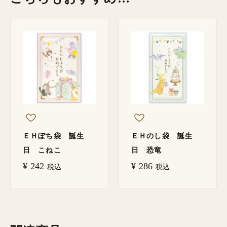
ＥＨぽち袋 誕生
ＥＨのし袋 誕生
日 こねこ
日 恐竜
¥
242
¥
286
税込
税込