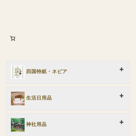
四国特紙・ネピア
生活日用品
神社用品