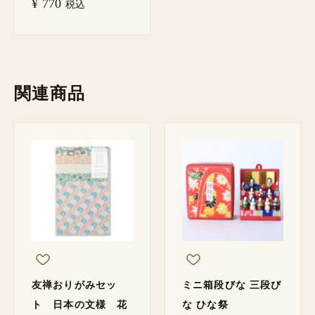
¥
770
税込
関連商品
友禅おりがみセッ
ミニ箱段びな 三段び
ト 日本の文様 花
な ひな祭