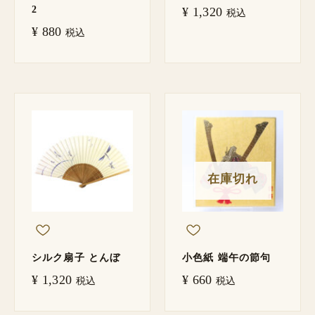
2
¥
1,320
税込
¥
880
税込
在庫切れ
シルク扇子 とんぼ
小色紙 端午の節句
¥
1,320
¥
660
税込
税込