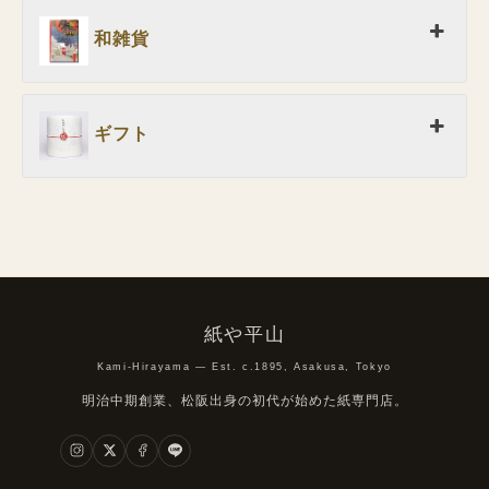
和雑貨
ギフト
紙や平山
Kami-Hirayama — Est. c.1895, Asakusa, Tokyo
明治中期創業、松阪出身の初代が始めた紙専門店。