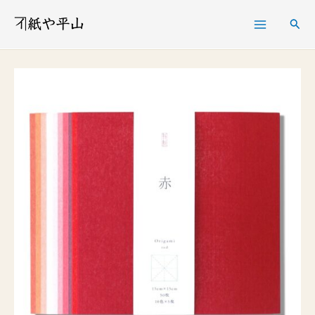
内
検
容
索
を
大
ス
人
キ
の
ッ
た
プ
め
の
お
り
が
み