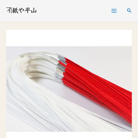
内
検
容
索
を
紅
ス
白
キ
５
ッ
本
プ
付
水
引
６
尺
１