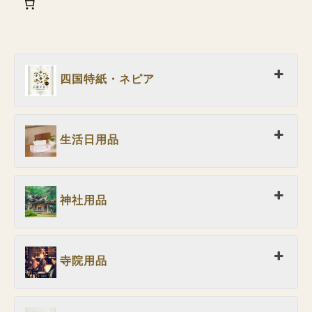
四国特紙・ネピア
生活日用品
神社用品
寺院用品