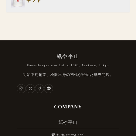
ギフト
紙や平山
Kami-Hirayama — Est. c.1895, Asakusa, Tokyo
明治中期創業、松阪出身の初代が始めた紙専門店。
COMPANY
紙や平山
私たちについて