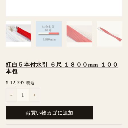
８
０
０
mm
１
０
０
紅白５本付水引 ６尺 １８００mm １００
本
本包
包
¥
12,397
税込
個
-
+
お買い物カゴに追加