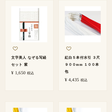
文字美人 なぞる写経
紅白５本付水引 ３尺
セット 紫
９００mm １００本
包
¥
1,650
税込
¥
4,435
税込