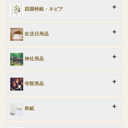
四国特紙・ネピア
生活日用品
神社用品
寺院用品
和紙