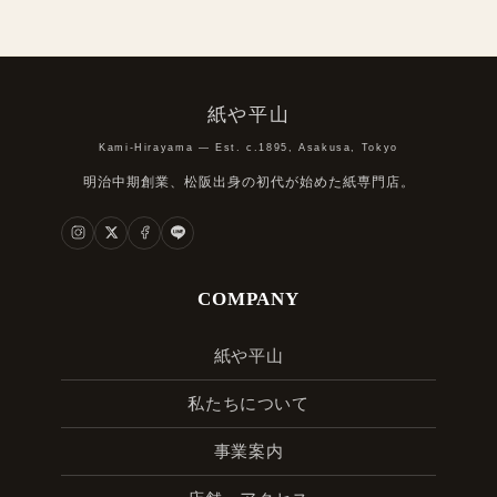
紙や平山
Kami-Hirayama — Est. c.1895, Asakusa, Tokyo
明治中期創業、松阪出身の初代が始めた紙専門店。
COMPANY
紙や平山
私たちについて
事業案内