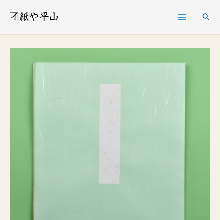
内
検
容
索
を
色
ス
紙
キ
多
ッ
当
プ
５
枚
入
個