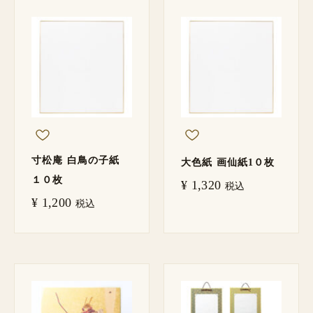
寸松庵 白鳥の子紙
大色紙 画仙紙1０枚
１０枚
¥
1,320
税込
¥
1,200
税込