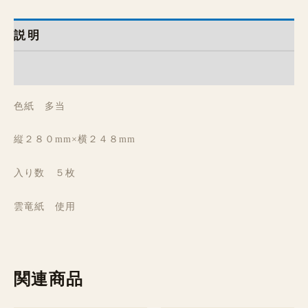
説明
レビュー (0)
色紙 多当
縦２８０mm×横２４８mm
入り数 ５枚
雲竜紙 使用
関連商品