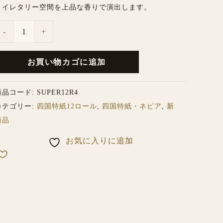
トイレタリー空間を上品な香りで演出します。
2
ロ
-
+
ー
ル
お買い物カゴに追加
種
商品コード:
SUPER12R4
カテゴリー:
四国特紙12ロール
,
四国特紙・ネピア
,
新
詰
商品
合
せ
お気に入りに追加
個