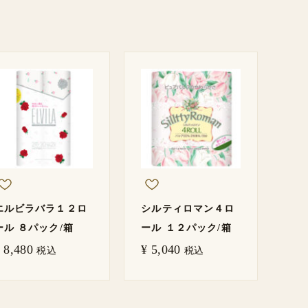
エルビラバラ１２ロ
シルティロマン４ロ
ール ８パック/箱
ール １２パック/箱
8,480
¥
5,040
税込
税込