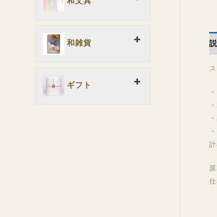
和文具
和雑貨
ス
ギフト
・
・
・
・
計
原
仕