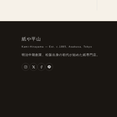
紙や平山
Kami-Hirayama — Est. c.1895, Asakusa, Tokyo
明治中期創業、松阪出身の初代が始めた紙専門店。