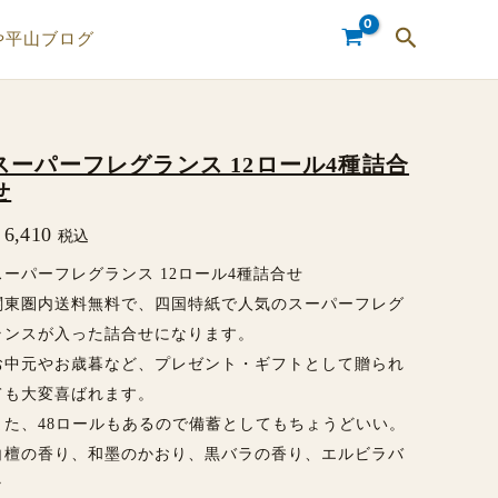
検
や平山ブログ
索
スーパーフレグランス 12ロール4種詰合
ス
せ
ー
6,410
税込
パ
ー
スーパーフレグランス 12ロール4種詰合せ
関東圏内送料無料で、四国特紙で人気のスーパーフレグ
フ
ランスが入った詰合せになります。
レ
お中元やお歳暮など、プレゼント・ギフトとして贈られ
グ
ても大変喜ばれます。
ラ
また、48ロールもあるので備蓄としてもちょうどいい。
ン
白檀の香り、和墨のかおり、黒バラの香り、エルビラバ
ラ
ス