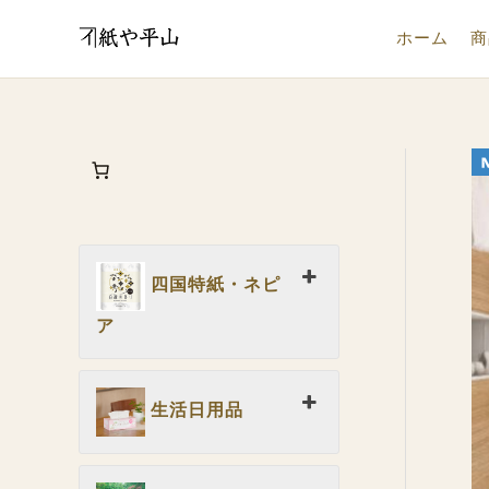
内
ホーム
商
容
を
ス
キ
ッ
プ
四国特紙・ネピ
ア
生活日用品