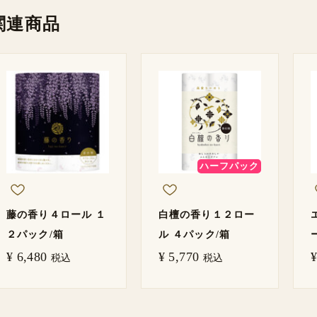
関連商品
ハーフパック
藤の香り４ロール １
白檀の香り１２ロー
２パック/箱
ル ４パック/箱
¥
6,480
¥
5,770
¥
税込
税込