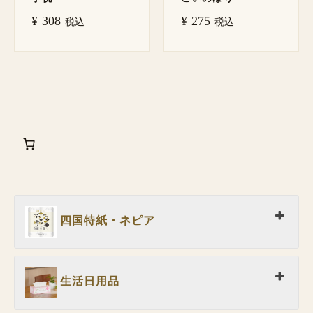
¥
308
¥
275
税込
税込
四国特紙・ネピア
生活日用品