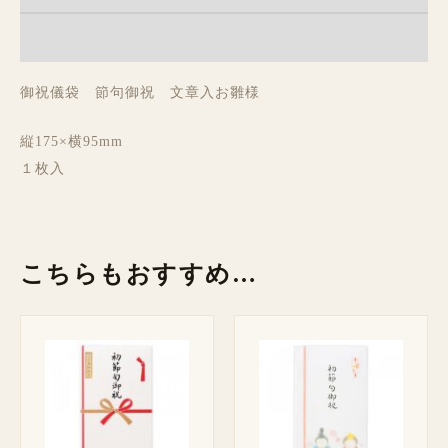
レビュー (0)
御祝儀袋 節句御祝 文章入お雛様
縦175×横95mm
１枚入
こちらもおすすめ…