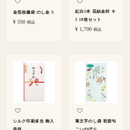
紅白5本 花結金封 キ
金箔祝儀袋 のし金 S
1 10枚セット
¥
550
税込
¥
1,700
税込
シルク印刷多当 御入
筆文字のし袋 初節句
学祝
こいのぼり