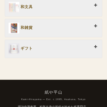
和文具
和雑貨
ギフト
紙や平山
Kami-Hirayama — Est. c.1895, Asakusa, Tokyo
明治中期創業、松阪出身の初代が始めた紙専門店。