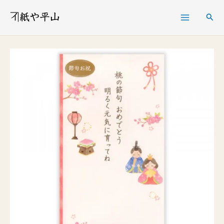
内
検
容
索
を
ス
キ
ッ
プ